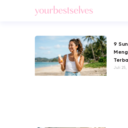
9 Su
Meng
Terba
Juli 25