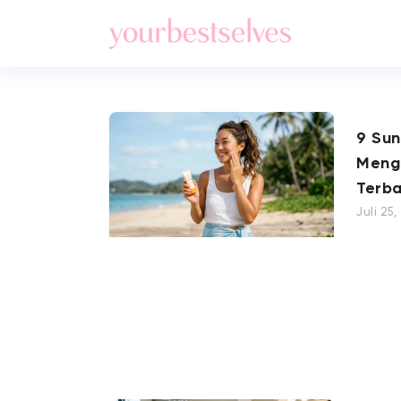
9 Su
Meng
Terba
Juli 25