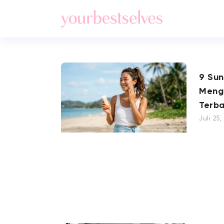
9 Su
Meng
Terba
Juli 25