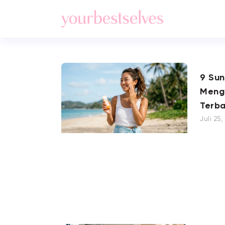
9 Su
Meng
Terba
Juli 25