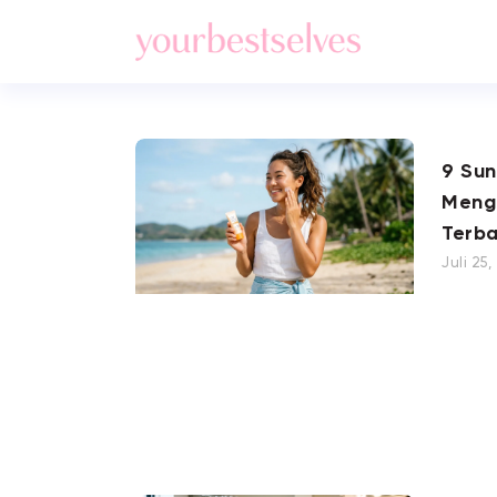
9 Su
Meng
Terba
Juli 25