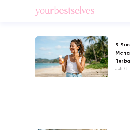
9 Su
Meng
Terba
Juli 25