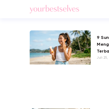
9 Su
Meng
Terba
Juli 25