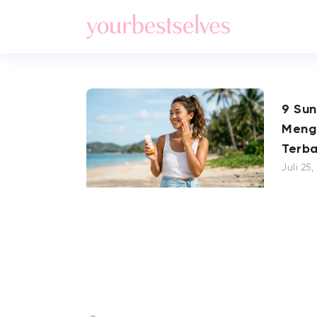
9 Su
Meng
Terba
Juli 25