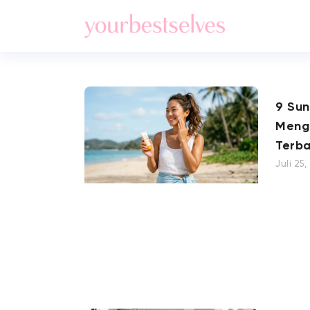
9 Su
Meng
Terba
Juli 25