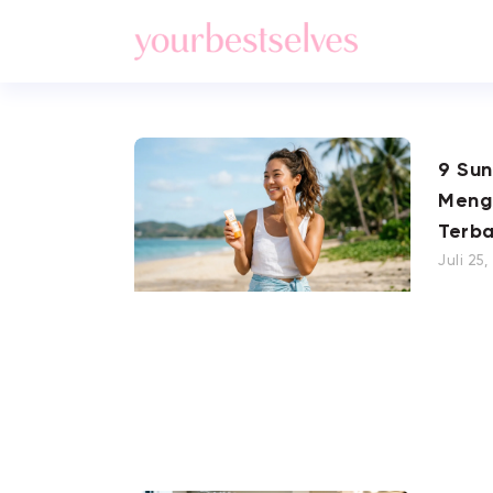
9 Su
Meng
Terba
Juli 25